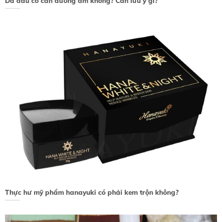
Da dầu có cần dưỡng ẩm không? Cần lưu ý gì?
Thực hư mỹ phẩm hanayuki có phải kem trộn không?