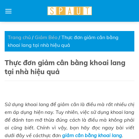
Skip
to
content
Trang chủ
/
Giảm Béo
/
Thực đơn giảm cân bằng
khoai lang tại nhà hiệu quả
Thực đơn giảm cân bằng khoai lang
tại nhà hiệu quả
Sử dụng khoai lang để giảm cân là điều mà rất nhiều chị
em áp dụng hiện nay. Tuy nhiên, việc sử dụng khoai lang
để đánh tan mỡ thừa đúng cách là điều mà không phải
ai cũng biết. Chính vì vậy, bạn hãy đọc ngay bài viết
dưới đây về các
thực đơn
giảm cân bằng khoai lang
.