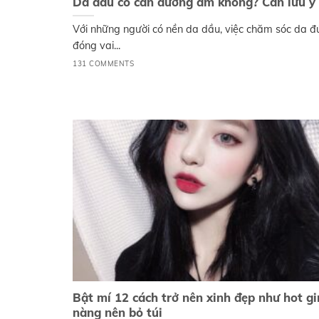
Da dầu có cần dưỡng ẩm không? Cần lưu ý 
Với những người có nền da dầu, việc chăm sóc da đ
đóng vai...
131 COMMENTS
Bật mí 12 cách trở nên xinh đẹp như hot gir
nàng nên bỏ túi