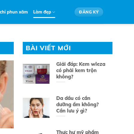
 chỉ phun xăm
Làm đẹp
ĐĂNG KÝ
BÀI VIẾT MỚI
Giải đáp: Kem wleza
có phải kem trộn
không?
Da dầu có cần
dưỡng ẩm không?
Cần lưu ý gì?
Thực hư mỹ phẩm