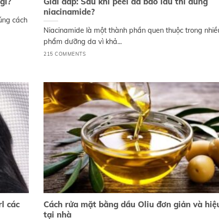
gì?
Giải đáp: Sau khi peel da bao lâu thì dùng
niacinamide?
úng cách
Niacinamide là một thành phần quen thuộc trong nhiề
phẩm dưỡng da vì khả...
215 COMMENTS
l các
Cách rửa mặt bằng dầu Oliu đơn giản và hiệ
tại nhà