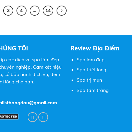
3
4
…
14
HÚNG TÔI
Review Địa Điểm
ợp các dịch vụ spa làm đẹp
Spa làm đẹp
 chuyên nghiệp. Cam kết hiệu
Spa triệt lông
o, có bảo hành dịch vụ, đem
Spa trị mụn
hài lòng cho bạn.
Spa tắm trắng
oplisthangdau@gmail.com