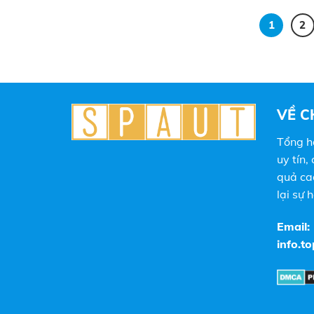
1
2
VỀ C
Tổng h
uy tín,
quả ca
lại sự 
Email:
info.t