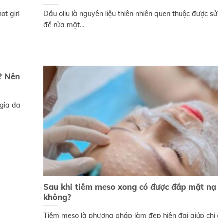
t girl
Dầu oliu là nguyên liệu thiên nhiên quen thuộc được s
để rửa mặt...
? Nên
gia da
Sau khi tiêm meso xong có được đắp mặt nạ
không?
Tiêm meso là phương pháp làm đẹp hiện đại giúp chị