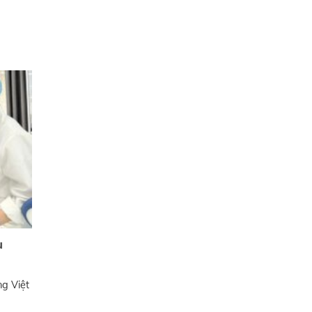
u
ng Việt