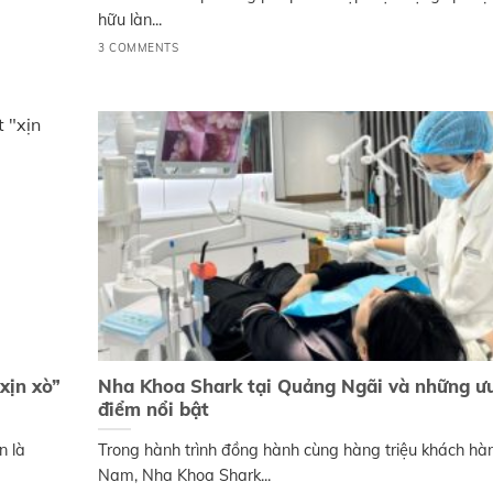
hữu làn...
3 COMMENTS
xịn xò”
Nha Khoa Shark tại Quảng Ngãi và những ư
điểm nổi bật
n là
Trong hành trình đồng hành cùng hàng triệu khách hà
Nam, Nha Khoa Shark...