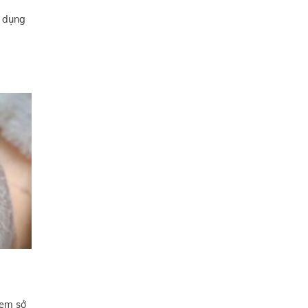
ử dụng
 em sở