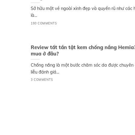
Sở hữu một vẻ ngoài xinh đẹp và quyến rũ như các ho
là...
193 COMMENTS
Review tất tần tật kem chống nắng Hemia
mua ở đâu?
Chống nắng là một bước chăm sóc da được chuyên 
liễu đánh giá...
3 COMMENTS