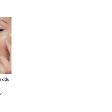
a dầu
ủa