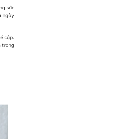
ng sức
da ngày
ề cập.
n trong