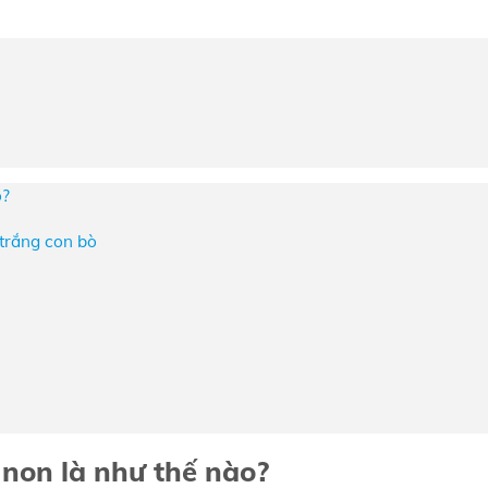
o?
 trắng con bò
 non là như thế nào?