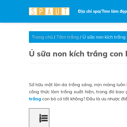
Skip
to
Địa chỉ spa/Tmv làm đẹp
content
Trang chủ
/
Tắm trắng
/
Ủ sữa non kích trắng 
Ủ sữa non kích trắng con 
Sở hữu một làn da trắng sáng, mịn màng luôn l
công thức làm trắng xuất hiện, trong đó bao
trắng
con bò có tốt không? Đâu là ưu nhược đ