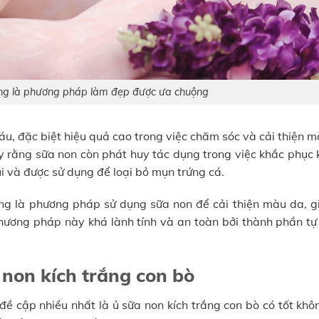
ắng là phương pháp làm đẹp được ưa chuộng
u, đặc biệt hiệu quả cao trong việc chăm sóc và cải thiện 
ấy rằng sữa non còn phát huy tác dụng trong việc khắc phục 
ùi và được sử dụng để loại bỏ mụn trứng cá.
ắng là phương pháp sử dụng sữa non để cải thiện màu da, g
ương pháp này khá lành tính và an toàn bởi thành phần tự 
 non kích trắng con bò
ề cập nhiều nhất là ủ sữa non kích trắng con bò có tốt khô