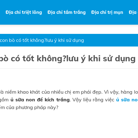
Địa chỉ triệt lông
Địa chỉ tắm trắng
Địa chỉ trị mụn
Địa
con bò có tốt không?lưu ý khi sử dụng
bò có tốt không?lưu ý khi sử dụng
à niềm khao khát của nhiều chị em phái đẹp. Vì vậy, hàng l
 gồm
ủ sữa non để kích trắng
. Vậy liệu rằng việc
ủ sữa no
iểm của phương pháp này?