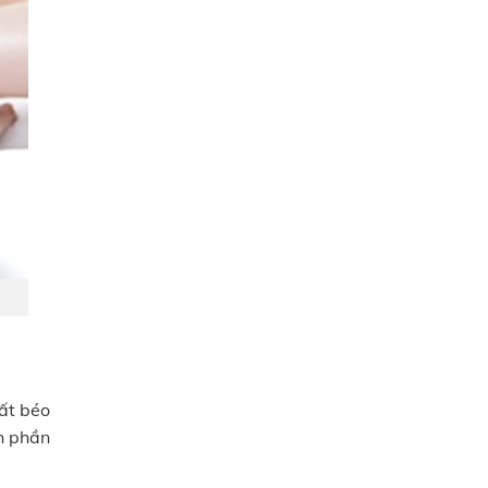
ất béo
nh phần