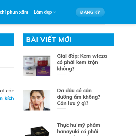
 chỉ phun xăm
Làm đẹp
ĐĂNG KÝ
BÀI VIẾT MỚI
Giải đáp: Kem wleza
có phải kem trộn
không?
Da dầu có cần
oạt các
dưỡng ẩm không?
n kích
Cần lưu ý gì?
Thực hư mỹ phẩm
hanayuki có phải