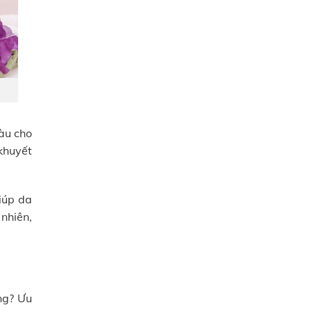
màu cho
khuyết
iúp da
nhiên,
ng? Ưu