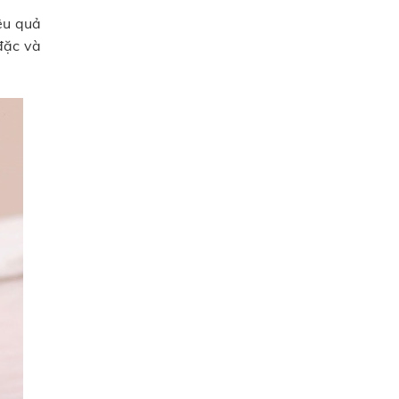
ệu quả
 đặc và