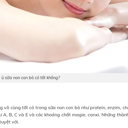
 ủ sữa non con bò có tốt không?
 vô cùng tốt có trong sữa non con bò như protein, enzim, ch
 như A, B, C và E và các khoáng chất magie, canxi. Những thà
uyệt vời.