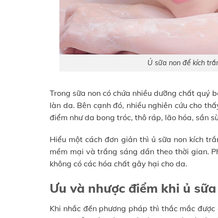
Ủ sữa non để kích tr
Trong sữa non có chứa nhiều dưỡng chất quý bá
làn da. Bên cạnh đó, nhiều nghiên cứu cho th
điểm như da bong tróc, thô ráp, lão hóa, sần s
Hiểu một cách đơn giản thì ủ sữa non kích tr
mềm mại và trắng sáng dần theo thời gian. Ph
không có các hóa chất gây hại cho da.
Ưu và nhược điểm khi ủ sữa
Khi nhắc đến phương pháp thì thắc mắc được đ