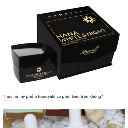
Thực hư mỹ phẩm hanayuki có phải kem trộn không?