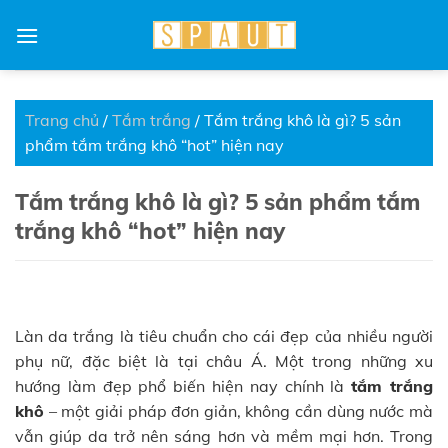
Skip
to
content
Trang chủ
/
Tắm trắng
/
Tắm trắng khô là gì? 5 sản
phẩm tắm trắng khô “hot” hiện nay
Tắm trắng khô là gì? 5 sản phẩm tắm
trắng khô “hot” hiện nay
Làn da trắng là tiêu chuẩn cho cái đẹp của nhiều người
phụ nữ, đặc biệt là tại châu Á. Một trong những xu
hướng làm đẹp phổ biến hiện nay chính là
tắm trắng
khô
– một giải pháp đơn giản, không cần dùng nước mà
vẫn giúp da trở nên sáng hơn và mềm mại hơn. Trong