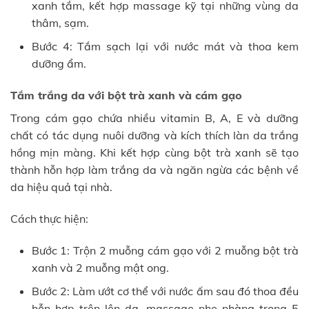
xanh tắm, kết hợp massage kỹ tại những vùng da
thâm, sạm.
Bước 4: Tắm sạch lại với nước mát và thoa kem
dưỡng ẩm.
Tắm trắng da với bột trà xanh và cám gạo
Trong cám gạo chứa nhiều vitamin B, A, E và dưỡng
chất có tác dụng nuôi dưỡng và kích thích làn da trắng
hồng mịn màng. Khi kết hợp cùng bột trà xanh sẽ tạo
thành hỗn hợp làm trắng da và ngăn ngừa các bệnh về
da hiệu quả tại nhà.
Cách thực hiện:
Bước 1: Trộn 2 muỗng cám gạo với 2 muỗng bột trà
xanh và 2 muỗng mật ong.
Bước 2: Làm ướt cơ thể với nước ấm sau đó thoa đều
hỗn hợp trên lên da, massage nhẹ nhàng trong 5