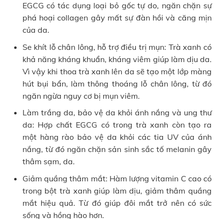
EGCG có tác dụng loại bỏ gốc tự do, ngăn chặn sự
phá hoại collagen gây mất sự đàn hồi và căng mịn
của da.
Se khít lỗ chân lông, hỗ trợ điều trị mụn: Trà xanh có
khả năng kháng khuẩn, kháng viêm giúp làm dịu da.
Vì vậy khi thoa trà xanh lên da sẽ tạo một lớp màng
hút bụi bẩn, làm thông thoáng lỗ chân lông, từ đó
ngăn ngừa nguy cơ bị mụn viêm.
Làm trắng da, bảo vệ da khỏi ánh nắng và ung thư
da: Hợp chất EGCG có trong trà xanh còn tạo ra
một hàng rào bảo vệ da khỏi các tia UV của ánh
nắng, từ đó ngăn chặn sản sinh sắc tố melanin gây
thâm sạm, da.
Giảm quầng thâm mắt: Hàm lượng vitamin C cao có
trong bột trà xanh giúp làm dịu, giảm thâm quầng
mắt hiệu quả. Từ đó giúp đôi mắt trở nên có sức
sống và hồng hào hơn.