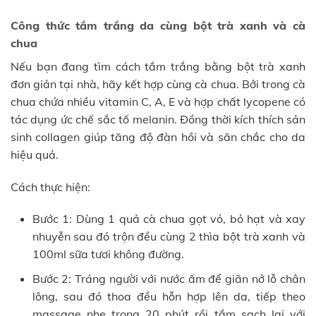
Công thức tắm trắng da cùng bột trà xanh và cà
chua
Nếu bạn đang tìm cách tắm trắng bằng bột trà xanh
đơn giản tại nhà, hãy kết hợp cùng cà chua. Bởi trong cà
chua chứa nhiều vitamin C, A, E và hợp chất lycopene có
tác dụng ức chế sắc tố melanin. Đồng thời kích thích sản
sinh collagen giúp tăng độ đàn hồi và săn chắc cho da
hiệu quả.
Cách thực hiện:
Bước 1: Dùng 1 quả cà chua gọt vỏ, bỏ hạt và xay
nhuyễn sau đó trộn đều cùng 2 thìa bột trà xanh và
100ml sữa tươi không đường.
Bước 2: Tráng người với nước ấm để giãn nở lỗ chân
lông, sau đó thoa đều hỗn hợp lên da, tiếp theo
massage nhẹ trong 20 phút rồi tắm sạch lại với