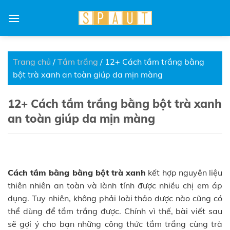
Skip
to
content
Trang chủ
/
Tắm trắng
/
12+ Cách tắm trắng bằng
bột trà xanh an toàn giúp da mịn màng
12+ Cách tắm trắng bằng bột trà xanh
an toàn giúp da mịn màng
Cách tắm bằng bằng bột trà xanh
kết hợp nguyên liệu
thiên nhiên an toàn và lành tính được nhiều chị em áp
dụng. Tuy nhiên, không phải loài thảo dược nào cũng có
thể dùng để tắm trắng được. Chính vì thế, bài viết sau
sẽ gợi ý cho bạn những công thức tắm trắng cùng trà