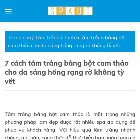
Skip
to
content
Trang chủ
/
Tắm trắng
/
7 cách tắm trắng bằng bột
cam thảo cho da sáng hồng rạng rỡ không tỳ vết
7 cách tắm trắng bằng bột cam thảo
cho da sáng hồng rạng rỡ không tỳ
vết
Tắm trắng bằng bột cam thảo là một trong những
phương pháp làm đẹp được rất nhiều spa áp dụng để
phục vụ khách hàng. Với hiệu quả làm trắng nhanh
chóng, an toàn, công thức dễ thực hiện bạn hoàn toàn có