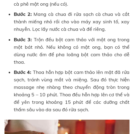
cà phê mật ong (nếu có).
Bước 2:
Mang cà chua đi rửa sạch cà chua và cắt
thành miếng nhỏ rồi cho vào máy xay sinh tố, xay
nhuyễn. Lọc lấy nước cà chua và để riêng.
Bước 3:
Trộn đều bột cam thảo với mật ong trong
một bát nhỏ. Nếu không có mật ong, bạn có thể
dùng nước ấm để pha loãng bột cam thảo cho dễ
thoa.
Bước 4:
Thoa hỗn hợp bột cam thảo lên mặt đã rửa
sạch, tránh vùng mắt và miệng. Sau đó thực hiện
massage nhẹ nhàng theo chuyển động tròn trong
khoảng 5 – 10 phút. Thoa đều hỗn hợp lên cơ thể và
để yên trong khoảng 15 phút để các dưỡng chất
thấm sâu vào da sau đó rửa sạch.