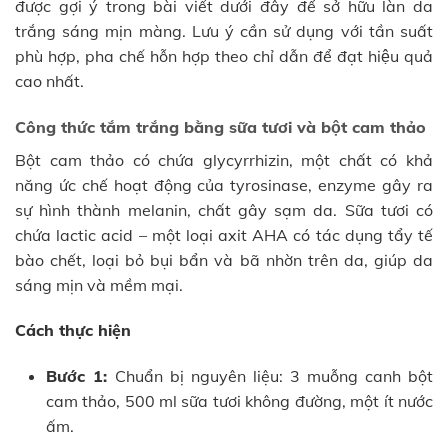
được gợi ý trong bài viết dưới đây để sở hữu làn da
trắng sáng mịn màng. Lưu ý cần sử dụng với tần suất
phù hợp, pha chế hỗn hợp theo chỉ dẫn để đạt hiệu quả
cao nhất.
Công thức tắm trắng bằng sữa tươi và bột cam thảo
Bột cam thảo có chứa glycyrrhizin, một chất có khả
năng ức chế hoạt động của tyrosinase, enzyme gây ra
sự hình thành melanin, chất gây sạm da. Sữa tươi có
chứa lactic acid – một loại axit AHA có tác dụng tẩy tế
bào chết, loại bỏ bụi bẩn và bã nhờn trên da, giúp da
sáng mịn và mềm mại.
Cách thực hiện
Bước 1:
Chuẩn bị nguyên liệu: 3 muỗng canh bột
cam thảo, 500 ml sữa tươi không đường, một ít nước
ấm.