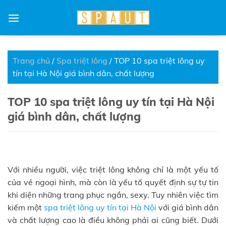
Skip
to
content
Trang chủ
/
Spa triệt lông
/
TOP 10 spa triệt lông uy
tín tại Hà Nội giá bình dân, chất lượng
TOP 10 spa triệt lông uy tín tại Hà Nội
giá bình dân, chất lượng
Với nhiều người, việc triệt lông không chỉ là một yếu tố
của vẻ ngoại hình, mà còn là yếu tố quyết định sự tự tin
khi diện những trang phục ngắn, sexy. Tuy nhiên việc tìm
kiếm một
spa triệt lông uy tín tại Hà Nội
với giá bình dân
và chất lượng cao là điều không phải ai cũng biết. Dưới