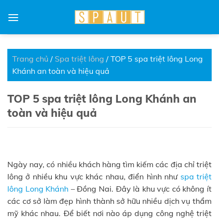
Skip
to
content
Trang chủ
/
Spa triệt lông
/
TOP 5 spa triệt lông Long
Khánh an toàn và hiệu quả
TOP 5 spa triệt lông Long Khánh an
toàn và hiệu quả
Ngày nay, có nhiều khách hàng tìm kiếm các địa chỉ triệt
lông ở nhiều khu vực khác nhau, điển hình như
spa triệt
lông Long Khánh
– Đồng Nai. Đây là khu vực có không ít
các cơ sở làm đẹp hình thành sở hữu nhiều dịch vụ thẩm
mỹ khác nhau. Để biết nơi nào áp dụng công nghệ triệt