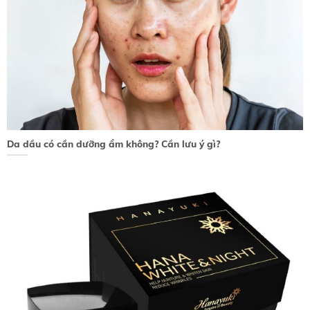
Da dầu có cần dưỡng ẩm không? Cần lưu ý gì?