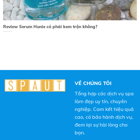
Review Serum Hunie có phải kem trộn không?
VỀ CHÚNG TÔI
Tổng hợp các dịch vụ spa
làm đẹp uy tín, chuyên
nghiệp. Cam kết hiệu quả
cao, có bảo hành dịch vụ,
đem lại sự hài lòng cho
bạn.