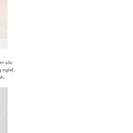
m sóc.
g nghệ
nh.