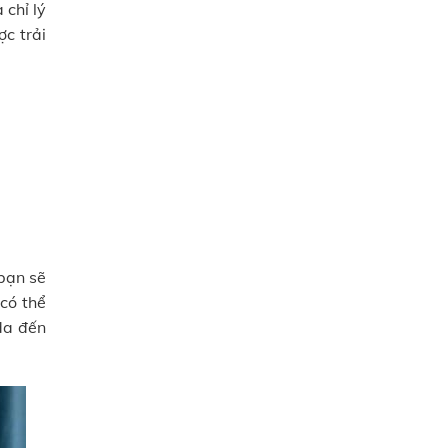
 chỉ lý
c trải
 bạn sẽ
có thể
 da đến