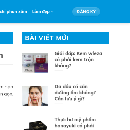
 chỉ phun xăm
Làm đẹp
ĐĂNG KÝ
BÀI VIẾT MỚI
n
Giải đáp: Kem wleza
có phải kem trộn
không?
Da dầu có cần
ệm spa
dưỡng ẩm không?
n gọn.
Cần lưu ý gì?
Thực hư mỹ phẩm
hanayuki có phải