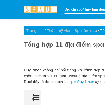
Skip
to
Địa chỉ spa/Tmv làm đẹp
content
Trang chủ
/
Thẩm mỹ viện - Spa làm đẹp
/
Tổ
Tổng hợp 11 địa điểm spa
Quy Nhơn không chỉ nổi tiếng với cảnh đẹp t
chăm sóc da và thư giãn. Những địa điểm spa 
Dưới đây là danh sách 11
spa Quy Nhơn
uy tín