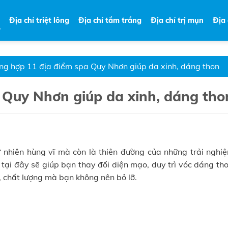
Địa chỉ triệt lông
Địa chỉ tắm trắng
Địa chỉ trị mụn
Địa
ng hợp 11 địa điểm spa Quy Nhơn giúp da xinh, dáng thon
 Quy Nhơn giúp da xinh, dáng tho
ự nhiên hùng vĩ mà còn là thiên đường của những trải nghi
tại đây sẽ giúp bạn thay đổi diện mạo, duy trì vóc dáng tho
, chất lượng mà bạn không nên bỏ lỡ.