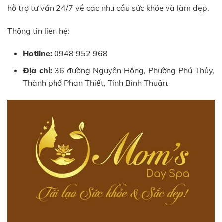
hỗ trợ tư vấn 24/7 về các nhu cầu sức khỏe và làm đẹp.
Thông tin liên hệ:
Hotline:
0948 952 968
Địa chỉ:
36 đường Nguyên Hồng, Phường Phú Thủy,
Thành phố Phan Thiết, Tỉnh Bình Thuận.