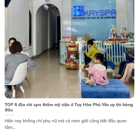
TOP 8 địa chỉ spa thẩm mỹ viện ở Tuy Hòa Phú Yên uy tín hàng
đầu
Hiện nay không chỉ phụ nữ mà cả nam giới cũng bắt đầu quan
tâm...