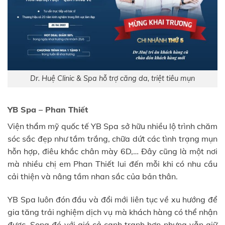
Dr. Huệ Clinic & Spa hỗ trợ căng da, triệt tiêu mụn
YB Spa – Phan Thiết
Viện thẩm mỹ quốc tế YB Spa sở hữu nhiều lộ trình chăm
sóc sắc đẹp như tắm trắng, chữa dứt các tình trạng mụn
hỗn hợp, điêu khắc chân mày 6D,… Đây cũng là một nơi
mà nhiều chị em Phan Thiết lui đến mỗi khi có nhu cầu
cải thiện và nâng tầm nhan sắc của bản thân.
YB Spa luôn đón đầu và đổi mới liên tục về xu hướng để
gia tăng trải nghiệm dịch vụ mà khách hàng có thể nhận
được. Song đó với giá cả cạnh tranh hơn nhưng vẫn giữ