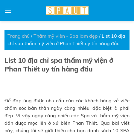
Skip
to
content
Trang chủ
/
Thẩm mỹ viện - Spa làm đẹp
/
List 10 địa
chỉ spa thẩm mỹ viện ở Phan Thiết uy tín hàng đầu
List 10 địa chỉ spa thẩm mỹ viện ở
Phan Thiết uy tín hàng đầu
Để đáp ứng được nhu cầu của các khách hàng về việc
chăm sóc bản thân ngày càng nhiều, đặc biệt là phái
đẹp. Vì vậy ngày càng nhiều các Spa và thẩm mỹ viện
dần được mọc lên ở xứ biển Phan Thiết. Qua bài viết
này, chúng tôi sẽ giới thiệu cho bạn danh sách 10 SPA