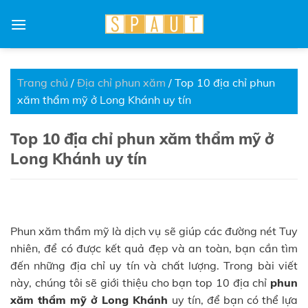
Skip
to
content
Trang chủ
/
Địa chỉ phun xăm
/
Top 10 địa chỉ phun
xăm thẩm mỹ ở Long Khánh uy tín
Top 10 địa chỉ phun xăm thẩm mỹ ở
Long Khánh uy tín
Phun xăm thẩm mỹ là dịch vụ sẽ giúp các đường nét Tuy
nhiên, để có được kết quả đẹp và an toàn, bạn cần tìm
đến những địa chỉ uy tín và chất lượng. Trong bài viết
này, chúng tôi sẽ giới thiệu cho bạn top 10 địa chỉ
phun
xăm thẩm mỹ ở Long Khánh
uy tín, để bạn có thể lựa