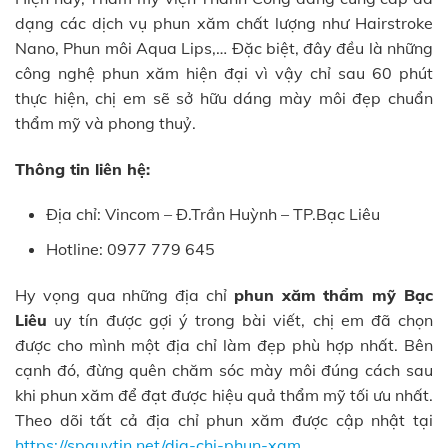
dạng các dịch vụ phun xăm chất lượng như Hairstroke
Nano, Phun môi Aqua Lips,… Đặc biệt, đây đều là những
công nghệ phun xăm hiện đại vì vậy chỉ sau 60 phút
thực hiện, chị em sẽ sở hữu dáng mày môi đẹp chuẩn
thẩm mỹ và phong thuỷ.
Thông tin liên hệ:
Địa chỉ: Vincom – Đ.Trần Huỳnh – TP.Bạc Liêu
Hotline: 0977 779 645
Hy vọng qua những địa chỉ
phun xăm thẩm mỹ Bạc
Liêu
uy tín được gợi ý trong bài viết, chị em đã chọn
được cho mình một địa chỉ làm đẹp phù hợp nhất. Bên
cạnh đó, đừng quên chăm sóc mày môi đúng cách sau
khi phun xăm để đạt được hiệu quả thẩm mỹ tối ưu nhất.
Theo dõi tất cả địa chỉ phun xăm được cập nhật tại
https://spauytin.net/dia-chi-phun-xam