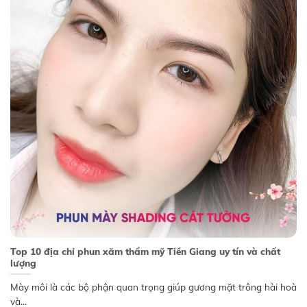
Top 10 địa chỉ phun xăm thẩm mỹ Tiền Giang uy tín và chất
lượng
Mày môi là các bộ phận quan trọng giúp gương mặt trông hài hoà
và...