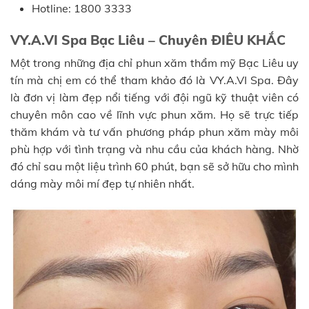
Hotline: 1800 3333
VY.A.VI Spa Bạc Liêu – Chuyên ĐIÊU KHẮC
Một trong những địa chỉ phun xăm thẩm mỹ Bạc Liêu uy
tín mà chị em có thể tham khảo đó là VY.A.VI Spa. Đây
là đơn vị làm đẹp nổi tiếng với đội ngũ kỹ thuật viên có
chuyên môn cao về lĩnh vực phun xăm. Họ sẽ trực tiếp
thăm khám và tư vấn phương pháp phun xăm mày môi
phù hợp với tình trạng và nhu cầu của khách hàng. Nhờ
đó chỉ sau một liệu trình 60 phút, bạn sẽ sở hữu cho mình
dáng mày môi mí đẹp tự nhiên nhất.