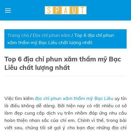
Skip
to
content
Trang chủ
/
Địa chỉ phun xăm
/
Top 6 địa chỉ phun
xăm thẩm mỹ Bạc Liêu chất lượng nhất
Top 6 địa chỉ phun xăm thẩm mỹ Bạc
Liêu chất lượng nhất
Việc tìm kiếm
địa chỉ phun xăm thẩm mỹ Bạc Liêu
uy tín
là điều không dễ dàng. Bởi hiện nay có rất nhiều cơ sở
làm đẹp cung cấp dịch vụ trên nhằm đáp ứng nhu cầu
hoàn thiện nhan sắc của chỉ em. Chính vì thế, trong bài
viết sau, chúng tôi sẽ gợi ý cho bạn đọc những địa chỉ