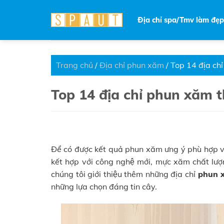
Skip
to
Địa chỉ spa/Tmv làm đẹp
content
Trang chủ
/
Địa chỉ phun xăm
/
Top 14 địa c
Top 14 địa chỉ phun xă
Để có được kết quả phun xăm ưng ý phù hợp v
kết hợp với công nghệ mới, mực xăm chất lượ
chúng tôi giới thiệu thêm những địa chỉ
phun 
những lựa chọn đáng tin cây.