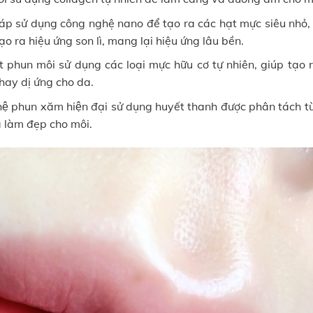
p sử dụng công nghệ nano để tạo ra các hạt mực siêu nhỏ, 
tạo ra hiệu ứng son lì, mang lại hiệu ứng lâu bền.
̣t phun môi sử dụng các loại mực hữu cơ tự nhiên, giúp tạo 
hay dị ứng cho da.
̣ phun xăm hiện đại sử dụng huyết thanh được phân tách t
 làm đẹp cho môi.