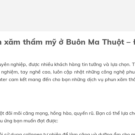
un xăm thẩm mỹ ở Buôn Ma Thuột –
huyên nghiệp, được nhiều khách hàng tin tưởng và lựa chọn.
kinh nghiệm, tay nghề cao, luôn cập nhật những công nghệ ph
Center cam kết mang đến cho bạn những dịch vụ phun xăm t
ột đôi môi căng mọng, hồng hào, quyến rũ. Bạn có thể lựa ch
ệu ứng bạn muốn đạt được:
 sử dụng collagen tự nhiên để làm căng và dưỡng ẩm cho m