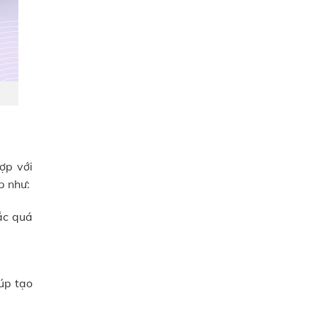
̣p với
́p như:
́c quá
úp tạo