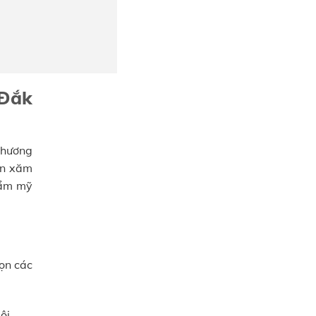
 Đắk
 Thương
un xăm
hẩm mỹ
ọn các
ôi.