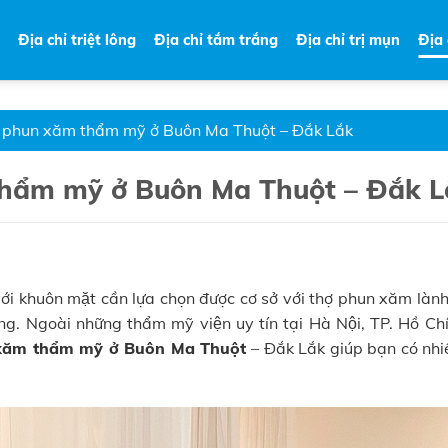
Địa chỉ triệt lông
Địa chỉ tắm trắng
Địa chỉ trị mụn
Địa
hỉ phun xăm thẩm mỹ ở Buôn Ma Thuột – Đắk Lắk
m thẩm mỹ ở Buôn Ma Thuột – Đắk 
ới khuôn mặt cần lựa chọn được cơ sở với thợ phun xăm lành
ng. Ngoài những thẩm mỹ viện uy tín tại Hà Nội, TP. Hồ Chi
xăm thẩm mỹ ở Buôn Ma Thuột
– Đắk Lắk giúp bạn có nhi