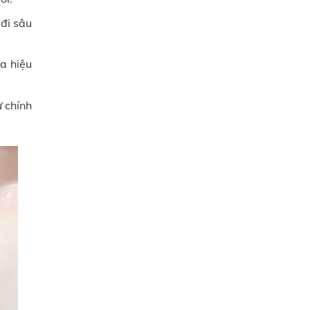
đi sâu
ra hiệu
ừ chính