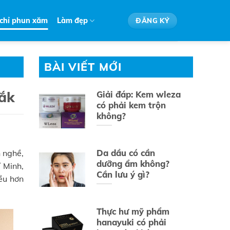
 chỉ phun xăm
Làm đẹp
ĐĂNG KÝ
BÀI VIẾT MỚI
Lắk
Giải đáp: Kem wleza
có phải kem trộn
không?
Da dầu có cần
 nghề,
dưỡng ẩm không?
́ Minh,
Cần lưu ý gì?
ều hơn
Thực hư mỹ phẩm
hanayuki có phải