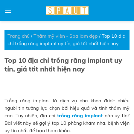
Skip
to
content
Trang chủ
/
Thẩm mỹ viện - Spa làm đẹp
/
Top 10 địa
chỉ trồng răng implant uy tín, giá tốt nhất hiện nay
Top 10 địa chỉ trồng răng implant uy
tín, giá tốt nhất hiện nay
Trồng răng implant là dịch vụ nha khoa được nhiều
người tin tưởng lựa chọn bởi hiệu quả và tính thẩm mỹ
cao. Tuy nhiên, địa chỉ
trồng răng implant
nào uy tín?
Bài viết này sẽ gợi ý top 10 phòng khám nha, bệnh viện
uy tín nhất để bạn tham khảo.