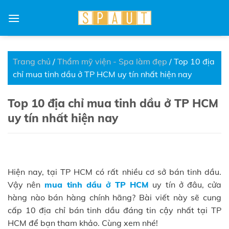
Skip
to
content
Trang chủ
/
Thẩm mỹ viện - Spa làm đẹp
/
Top 10 địa
chỉ mua tinh dầu ở TP HCM uy tín nhất hiện nay
Top 10 địa chỉ mua tinh dầu ở TP HCM
uy tín nhất hiện nay
Hiện nay, tại TP HCM có rất nhiều cơ sở bán tinh dầu.
Vậy nên
mua tinh dầu ở TP HCM
uy tín ở đâu, cửa
hàng nào bán hàng chính hãng? Bài viết này sẽ cung
cấp 10 địa chỉ bán tinh dầu đáng tin cậy nhất tại TP
HCM để bạn tham khảo. Cùng xem nhé!