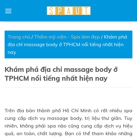
Skip
to
content
Trang chủ
/
Thẩm mỹ viện - Spa làm đẹp
/
Khám phá
địa chỉ massage body ở TPHCM nổi tiếng nhất hiện
nay
Khám phá địa chỉ massage body ở
TPHCM nổi tiếng nhất hiện nay
Trên địa bàn thành phố Hồ Chí Minh có rất nhiều spa
cung cấp dịch vụ massage body, trị liệu thư giãn. Tuy
nhiên, không phải spa nào cũng cung cấp dịch vụ hiệu
quả, an toàn, chất lượng. Bạn có thể tham khảo những