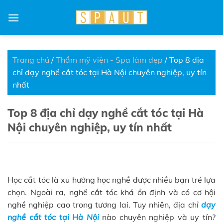
Skip
to
content
Trang chủ
/
Thẩm mỹ viện - Spa làm đẹp
/
Top 8 địa
chỉ dạy nghề cắt tóc tại Hà Nội chuyên nghiệp, uy tín
nhất
Top 8 địa chỉ dạy nghề cắt tóc tại Hà
Nội chuyên nghiệp, uy tín nhất
Học cắt tóc là xu hướng học nghề được nhiều bạn trẻ lựa
chọn. Ngoài ra, nghề cắt tóc khá ổn định và có cơ hội
nghề nghiệp cao trong tương lai. Tuy nhiên, địa chỉ
dạy
nghề cắt tóc tại Hà Nội
nào chuyên nghiệp và uy tín?