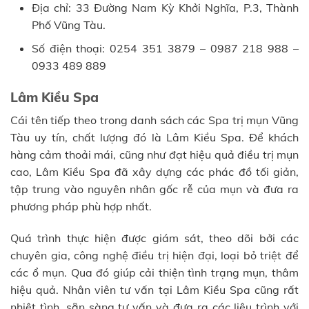
Địa chỉ: 33 Đường Nam Kỳ Khởi Nghĩa, P.3, Thành
Phố Vũng Tàu.
Số điện thoại: 0254 351 3879 – 0987 218 988 –
0933 489 889
Lâm Kiều Spa
Cái tên tiếp theo trong danh sách các Spa trị mụn Vũng
Tàu uy tín, chất lượng đó là Lâm Kiều Spa. Để khách
hàng cảm thoải mái, cũng như đạt hiệu quả điều trị mụn
cao, Lâm Kiều Spa đã xây dựng các phác đồ tối giản,
tập trung vào nguyên nhân gốc rễ của mụn và đưa ra
phương pháp phù hợp nhất.
Quá trình thực hiện được giám sát, theo dõi bởi các
chuyên gia, công nghệ điều trị hiện đại, loại bỏ triệt để
các ổ mụn. Qua đó giúp cải thiện tình trạng mụn, thâm
hiệu quả. Nhân viên tư vấn tại Lâm Kiều Spa cũng rất
nhiệt tình, sẵn sàng tư vấn và đưa ra các liệu trình với