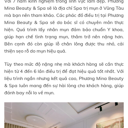
Với 7 năm kinh nghiệm trong lĩnh vực làm đẹp. Phương
Mina Beauty & Spa sẽ là địa chỉ Spa trị mụn ở Vũng Tàu
mà bạn nên tham khảo. Các phác đồ điều trị tại Phương
Mina Beauty & Spa sẽ do bác sĩ có chuyên môn thực
hiện. Quá trình lấy nhân mụn đảm bảo chuẩn Y khoa,
giúp hạn chế tình trạng mụn, thâm trở nên nặng hơn.
Bên cạnh đó còn giúp lỗ chân lông được thu nhỏ, cải
thiện sẹo rỗ do mụn hiệu quả.
Tùy theo mức độ nặng nhẹ mà khách hàng sẽ cần thực
hiện từ 4 đến 6 lần điều trị để đạt hiệu quả tốt nhất. Với
liệu trình ngắn nhưng kết quả cao, Phương Mina Beauty
& Spa luôn mang đến sự hài lòng cho khách hàng, giúp
đánh bay nỗi lo về mụn.