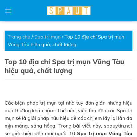
Skip
to
content
Trang chủ
/
Spa trị mụn
/
Top 10 địa chỉ Spa trị mụn
Vũng Tàu hiệu quả, chất lượng
Top 10 địa chỉ Spa trị mụn Vũng Tàu
hiệu quả, chất lượng
Các biện pháp trị mụn tại nhà tuy đơn giản nhưng hiệu
quả thường khá chậm. Thế nên, việc tìm đến các Spa trị
mụn sẽ là giải pháp hữu hiệu để các chị em lấy lại làn da
mịn màng, sáng hồng. Trong bài viết này, spauytin.net
sẽ giới thiệu đến mọi người 10
Spa trị mụn Vũng Tàu