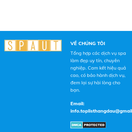
VỀ CHÚNG TÔI
Tổng hợp các dịch vụ spa
làm đẹp uy tín, chuyên
nghiệp. Cam kết hiệu quả
cao, có bảo hành dịch vụ,
đem lại sự hài lòng cho
bạn.
Email:
info.toplisthangdau@gmai