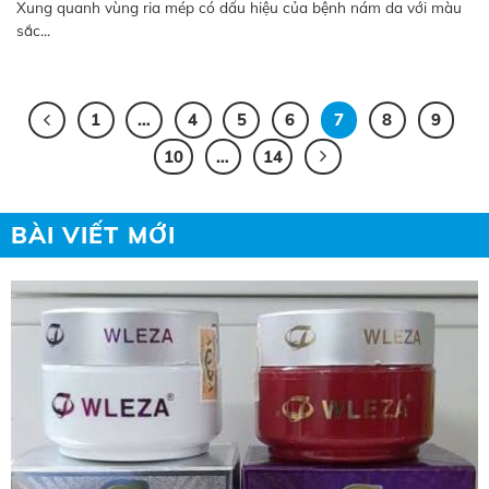
Xung quanh vùng ria mép có dấu hiệu của bệnh nám da với màu
sắc...
1
…
4
5
6
7
8
9
10
…
14
BÀI VIẾT MỚI