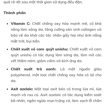
quả rõ rệt sau một thời gian sử dụng đều đặn.
Thành phần
Vitamin C:
Chất chống oxy hóa mạnh mẽ, có khả
năng làm sáng da, tăng cường sản sinh collagen và
bảo vệ da khỏi các tác nhân gây hại như ánh nắng
mặt trời, bụi bẩn.
Chiết xuất vỏ cam quýt unishu:
Chiết xuất vỏ cam
quýt unishu có tác dụng làm sáng da, làm mờ các
vết thâm nám, giảm viêm và kích ứng da.
Chiết xuất trà xanh:
Là một nguồn giàu
polyphenol, một loại chất chống oxy hóa có lợi cho
da.
Axit azelaic:
Một loại axit béo có trong lúa mì, lúa
mạch và rau củ. Axit azelaic có tác dụng kiểm soát
bã nhờn, ngăn ngừa mụn trứng cá, làm sạch lỗ chân