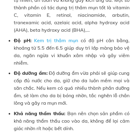
tự nhiên, an toàn và không gây kích ứng da. Một số
thành phần có tác dụng trị thâm mụn tốt là vitamin
C, vitamin E, retinol, niacinamide, arbutin,
tranexamic acid, azelaic acid, alpha hydroxy acid
(AHA), beta hydroxy acid (BHA),…
Độ pH:
Kem trị thâm mụn
có độ pH cân bằng,
khoảng từ 5.5 đến 6.5 giúp duy trì lớp màng bảo vệ
da, ngăn ngừa vi khuẩn xâm nhập và gây viêm
nhiễm.
Độ dưỡng ẩm:
Độ dưỡng ẩm vừa phải sẽ giúp cung
cấp đủ nước cho da, giữ cho da luôn mềm mại và
săn chắc. Nếu kem có quá nhiều thành phần dưỡng
ẩm, sẽ làm cho da bị bóng nhờn, tắc nghẽn lỗ chân
lông và gây ra mụn mới.
Khả năng thẩm thấu:
Bạn nên chọn sản phẩm có
khả năng thẩm thấu cao vào da, không để lại cảm
giác nhờn rít hoặc bết dính.