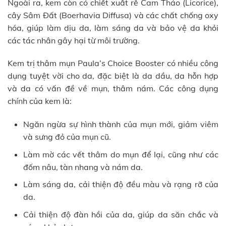
Ngoài ra, kem còn có chiết xuất rễ Cam Thảo (Licorice),
cây Sâm Đất (Boerhavia Diffusa) và các chất chống oxy
hóa, giúp làm dịu da, làm sáng da và bảo vệ da khỏi
các tác nhân gây hại từ môi trường.
Kem trị thâm mụn Paula’s Choice Booster có nhiều công
dụng tuyệt vời cho da, đặc biệt là da dầu, da hỗn hợp
và da có vấn đề về mụn, thâm nám. Các công dụng
chính của kem là:
Ngăn ngừa sự hình thành của mụn mới, giảm viêm
và sưng đỏ của mụn cũ.
Làm mờ các vết thâm do mụn để lại, cũng như các
đốm nâu, tàn nhang và nám da.
Làm sáng da, cải thiện độ đều màu và rạng rỡ của
da.
Cải thiện độ đàn hồi của da, giúp da săn chắc và