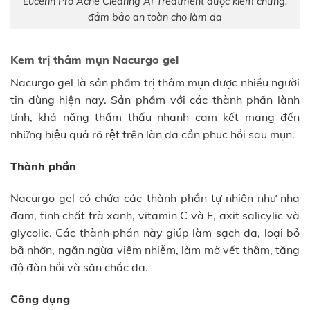
Eucerin Pro Acne Clearing AI Treatment được kiểm chứng,
đảm bảo an toàn cho làm da
Kem trị thâm mụn Nacurgo gel
Nacurgo gel là sản phẩm trị thâm mụn được nhiều người
tin dùng hiện nay. Sản phẩm với các thành phần lành
tính, khả năng thấm thấu nhanh cam kết mang đến
những hiệu quả rõ rệt trên làn da cần phục hồi sau mụn.
Thành phần
Nacurgo gel có chứa các thành phần tự nhiên như nha
đam, tinh chất trà xanh, vitamin C và E, axit salicylic và
glycolic. Các thành phần này giúp làm sạch da, loại bỏ
bã nhờn, ngăn ngừa viêm nhiễm, làm mờ vết thâm, tăng
độ đàn hồi và săn chắc da.
Công dụng