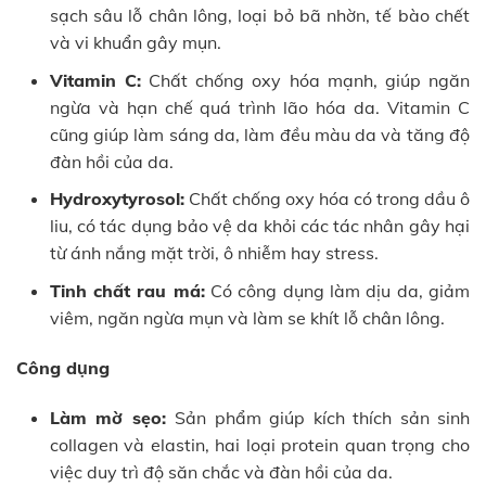
sạch sâu lỗ chân lông, loại bỏ bã nhờn, tế bào chết
và vi khuẩn gây mụn.
Vitamin C:
Chất chống oxy hóa mạnh, giúp ngăn
ngừa và hạn chế quá trình lão hóa da. Vitamin C
cũng giúp làm sáng da, làm đều màu da và tăng độ
đàn hồi của da.
Hydroxytyrosol:
Chất chống oxy hóa có trong dầu ô
liu, có tác dụng bảo vệ da khỏi các tác nhân gây hại
từ ánh nắng mặt trời, ô nhiễm hay stress.
Tinh chất rau má:
Có công dụng làm dịu da, giảm
viêm, ngăn ngừa mụn và làm se khít lỗ chân lông.
Công dụng
Làm mờ sẹo:
Sản phẩm giúp kích thích sản sinh
collagen và elastin, hai loại protein quan trọng cho
việc duy trì độ săn chắc và đàn hồi của da.