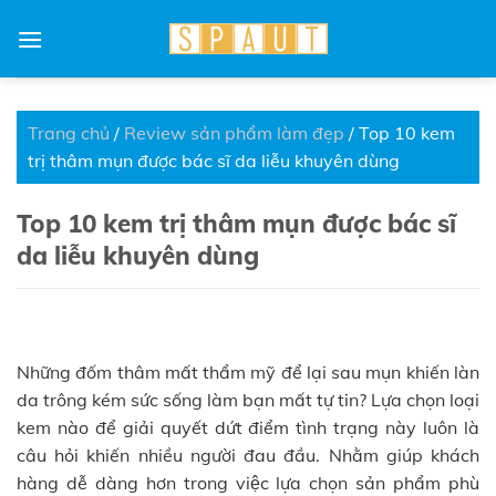
Skip
to
content
Trang chủ
/
Review sản phẩm làm đẹp
/
Top 10 kem
trị thâm mụn được bác sĩ da liễu khuyên dùng
Top 10 kem trị thâm mụn được bác sĩ
da liễu khuyên dùng
Những đốm thâm mất thẩm mỹ để lại sau mụn khiến làn
da trông kém sức sống làm bạn mất tự tin? Lựa chọn loại
kem nào để giải quyết dứt điểm tình trạng này luôn là
câu hỏi khiến nhiều người đau đầu. Nhằm giúp khách
hàng dễ dàng hơn trong việc lựa chọn sản phẩm phù