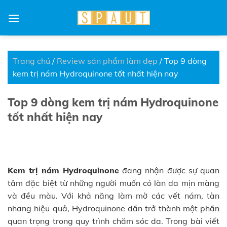
Skip
to
content
Trang chủ
/
Review sản phẩm làm đẹp
/
Top 9 dòng
kem trị nám Hydroquinone tốt nhất hiện nay
Top 9 dòng kem trị nám Hydroquinone
tốt nhất hiện nay
Kem trị nám Hydroquinone
đang nhận được sự quan
tâm đặc biệt từ những người muốn có làn da mịn màng
và đều màu. Với khả năng làm mờ các vết nám, tàn
nhang hiệu quả, Hydroquinone dần trở thành một phần
quan trọng trong quy trình chăm sóc da. Trong bài viết