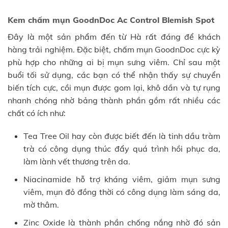
Kem chấm mụn GoodnDoc Ac Control Blemish Spot
Đây là một sản phẩm đến từ Hà rất đáng để khách
hàng trải nghiệm. Đặc biệt, chấm mụn GoodnDoc cực kỳ
phù hợp cho những ai bị mụn sưng viêm. Chỉ sau một
buổi tối sử dụng, các bạn có thể nhận thấy sự chuyển
biến tích cực, cồi mụn được gom lại, khô dần và tự rụng
nhanh chóng nhờ bảng thành phần gồm rất nhiều các
chất có ích như:
Tea Tree Oil hay còn được biết đến là tinh dầu tràm
trà có công dụng thúc đẩy quá trình hồi phục da,
làm lành vết thương trên da.
Niacinamide hỗ trợ kháng viêm, giảm mụn sưng
viêm, mụn đỏ đồng thời có công dụng làm sáng da,
mờ thâm.
Zinc Oxide là thành phần chống nắng nhờ đó sản