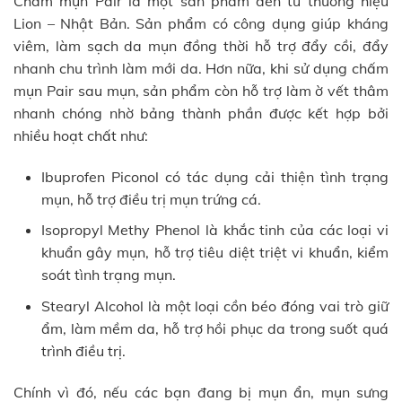
Chấm mụn Pair là một sản phẩm đến từ thương hiệu
Lion – Nhật Bản. Sản phẩm có công dụng giúp kháng
viêm, làm sạch da mụn đồng thời hỗ trợ đẩy cồi, đẩy
nhanh chu trình làm mới da. Hơn nữa, khi sử dụng chấm
mụn Pair sau mụn, sản phẩm còn hỗ trợ làm ờ vết thâm
nhanh chóng nhờ bảng thành phần được kết hợp bởi
nhiều hoạt chất như:
Ibuprofen Piconol có tác dụng cải thiện tình trạng
mụn, hỗ trợ điều trị mụn trứng cá.
Isopropyl Methy Phenol là khắc tinh của các loại vi
khuẩn gây mụn, hỗ trợ tiêu diệt triệt vi khuẩn, kiểm
soát tình trạng mụn.
Stearyl Alcohol là một loại cồn béo đóng vai trò giữ
ẩm, làm mềm da, hỗ trợ hồi phục da trong suốt quá
trình điều trị.
Chính vì đó, nếu các bạn đang bị mụn ẩn, mụn sưng