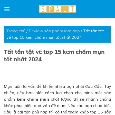
Skip
to
content
Trang chủ
/
Review sản phẩm làm đẹp
/
Tất tần tật
về top 15 kem chấm mụn tốt nhất 2024
Tất tần tật về top 15 kem chấm mụn
tốt nhất 2024
Mụn luôn là vấn đề khiến nhiều bạn phải đau đầu. Tuy
nhiên, nếu bạn biết cách lựa chọn cho mình một sản
phẩm
kem chấm mụn
chất lượng thì sẽ nhanh chóng
khắc phục hiệu quả vấn đề mụn. Nếu các bạn chưa biết
đâu là cái tên phù hợp thì có thể tham khảo top 15 sản