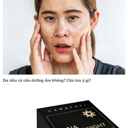
Da dầu có cần dưỡng ẩm không? Cần lưu ý gì?