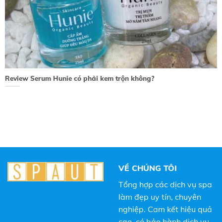
Review Serum Hunie có phải kem trộn không?
VỀ CHÚNG TÔI
Tổng hợp các dịch vụ spa
làm đẹp uy tín, chuyên
nghiệp. Cam kết hiệu quả
cao, có bảo hành dịch vụ,