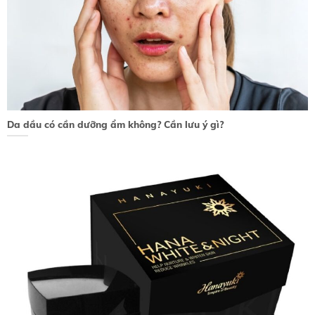
Da dầu có cần dưỡng ẩm không? Cần lưu ý gì?