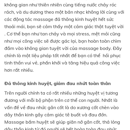
không gian như thiên nhiên cùng tiếng nước chảy róc
rách, và du dương theo một bản nhạc không lời cùng với
các động tác massage đả thông kinh huyệt hết sức
thoải mái, bạn sẽ cảm thấy một cảm giác thật tuyệt vời
. Cơ thể bạn như tan chảy và mọi stress, mệt mỏi cũng
như mọi công việc sẽ được gác lại, bạn hoàn toàn chìm
đắm vào không gian tuyệt vời của massage body. Đây
chính là một liệu pháp tốt nhất để bạn có thể hồi phục
tinh thần vui vẻ, phấn khởi và tăng hiệu quả công việc
hơn rất nhiều.
Đả thông kinh huyệt, giảm đau nhứt toàn thân
Trên người chính ta có rất nhiều những huyệt vị tương
đương với mỗi bộ phận trên cơ thể con người. Nhất là
vấn đề về đau nhức gân cốt là do xương cốt chèn vào
dây thần kinh gây cảm giác tê buốt và đau đớn.
Massage bấm huyệt sẽ giúp giãn nở gân cốt, thả lỏng
dây thần kinh từ đó người sẽ hết hoàn toàn đau nhức,