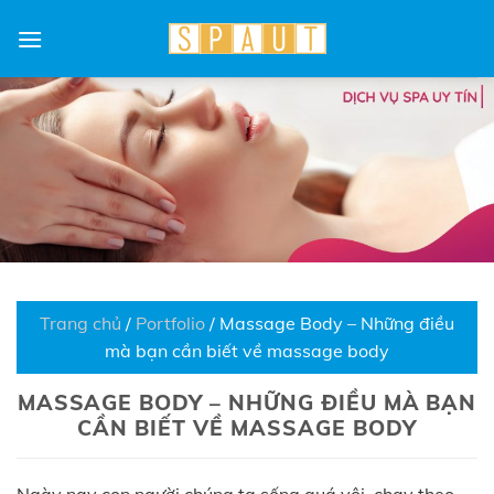
Skip
to
content
Trang chủ
/
Portfolio
/
Massage Body – Những điều
mà bạn cần biết về massage body
MASSAGE BODY – NHỮNG ĐIỀU MÀ BẠN
CẦN BIẾT VỀ MASSAGE BODY